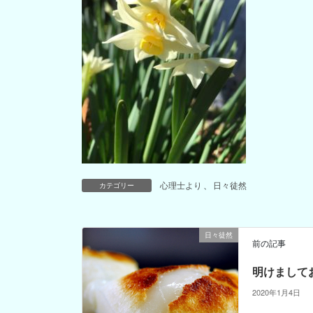
心理士より
、
日々徒然
カテゴリー
日々徒然
前の記事
明けまして
2020年1月4日