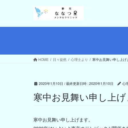
コ
ナ
ン
ビ
テ
ゲ
ン
ー
ツ
シ
へ
ョ
ス
ン
キ
に
ッ
移
HOME
日々徒然
心理士より
寒中お見舞い申し上げ
プ
動
2020年1月10日
/ 最終更新日時 :
2020年1月10日
心
寒中お見舞い申し上げ
寒中お見舞い申し上げます。