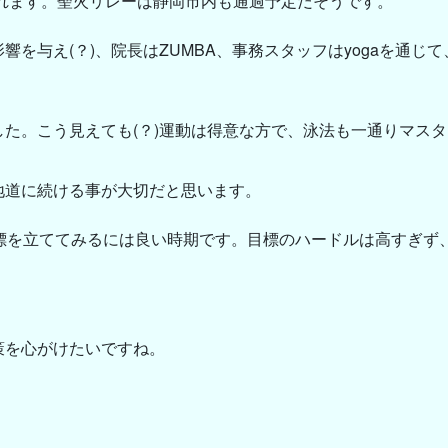
されます。聖火リレーは静岡市内も通過予定だそうです。
を与え(？)、院長はZUMBA、事務スタッフはyogaを通じ
た。こう見えても(？)運動は得意な方で、泳法も一通りマス
地道に続ける事が大切だと思います。
目標を立ててみるには良い時期です。目標のハードルは高すぎず
策を心がけたいですね。