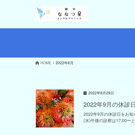
コ
ナ
ン
ビ
テ
ゲ
ン
ー
ツ
シ
へ
ョ
ス
ン
キ
に
ッ
移
HOME
2022年8月
プ
動
2022年8月29日
2022年9月の休診
2022年9月の休診日をお
(水)午後の診察は17:00