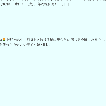
月3日(水)〜9日(火)、 第2弾は8月10日( […]
ね
蝉時雨の中、時折吹き抜ける風に安らぎを 感じる今日この頃です。
った かき氷の事です&#x1f […]