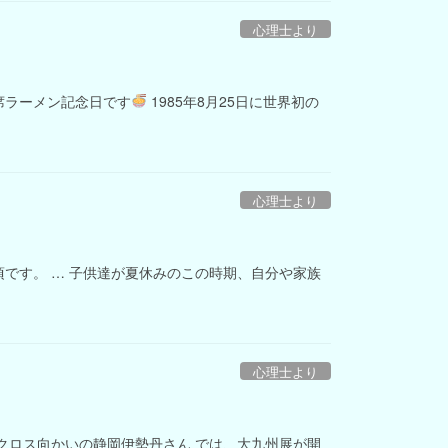
心理士より
席ラーメン記念日です
1985年8月25日に世界初の
心理士より
です。 … 子供達が夏休みのこの時期、自分や家族
心理士より
クロス向かいの静岡伊勢丹さん では、大九州展が開