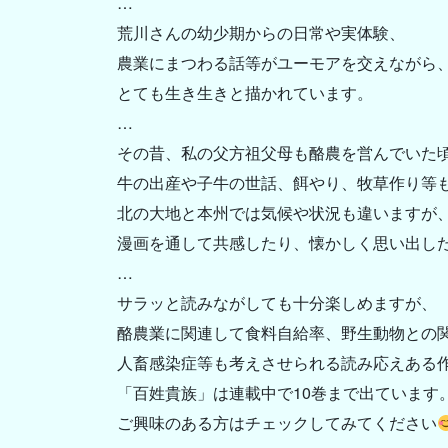
…
荒川さんの幼少期からの日常や実体験、
農業にまつわる話等がユーモアを交えながら
とても生き生きと描かれています。
…
その昔、私の父方祖父母も酪農を営んでいた
牛の出産や子牛の世話、餌やり、牧草作り等
北の大地と本州では気候や状況も違いますが
漫画を通して共感したり、懐かしく思い出し
…
サラッと読みながしても十分楽しめますが、
酪農業に関連して食料自給率、野生動物との
人畜感染症等も考えさせられる読み応えある
「百姓貴族」は連載中で10巻まで出ています
ご興味のある方はチェックしてみてください