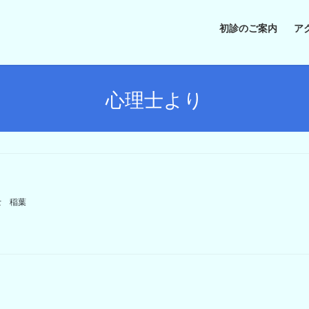
初診のご案内
ア
心理士より
士 稲葉