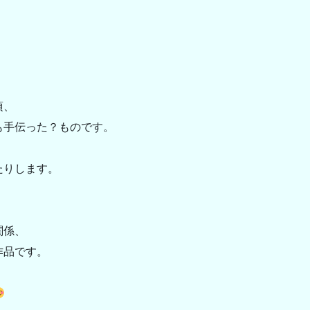
、
頃、
も手伝った？ものです。
、
たりします。
関係、
作品です。
。