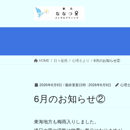
コ
ナ
ン
ビ
テ
ゲ
ン
ー
ツ
シ
へ
ョ
ス
ン
キ
に
ッ
移
HOME
日々徒然
心理士より
6月のお知らせ②
プ
動
2026年6月9日
/ 最終更新日時 :
2026年6月9日
心理
6月のお知らせ②
東海地方も梅雨入りしました。