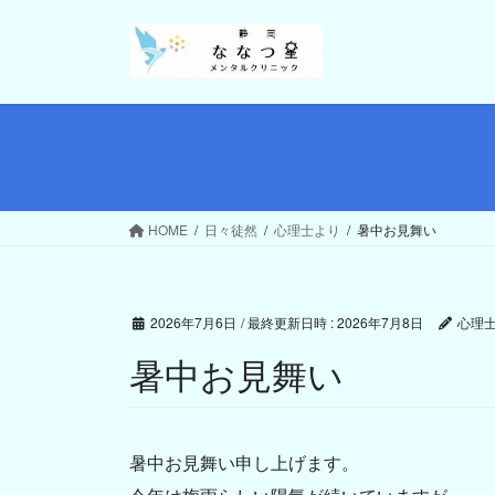
コ
ナ
ン
ビ
テ
ゲ
ン
ー
ツ
シ
へ
ョ
ス
ン
キ
に
ッ
移
HOME
日々徒然
心理士より
暑中お見舞い
プ
動
2026年7月6日
/ 最終更新日時 :
2026年7月8日
心理
暑中お見舞い
暑中お見舞い申し上げます。