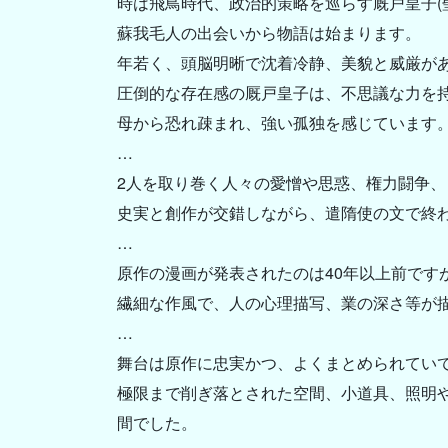
時は飛鳥時代、政治的策略を巡らす厩戸皇子(
蘇我毛人の出会いから物語は始まります。
年若く、頭脳明晰で沈着冷静、美貌と威厳が
圧倒的な存在感の厩戸皇子は、不思議な力を
母から恐れ疎まれ、強い孤独を感じています
…
2人を取り巻く人々の愛憎や思惑、権力闘争、
史実と創作が交錯しながら、遣隋使の文で終
…
原作の漫画が発表されたのは40年以上前です
繊細な作風で、人の心理描写、業の深さ等が
…
舞台は原作に忠実かつ、よくまとめられてい
極限まで削ぎ落とされた空間、小道具、照明
間でした。