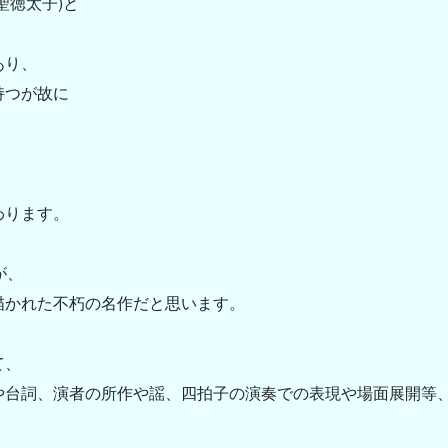
聖徳太子)と
あり、
持つが故に
。
わります。
が、
描かれた不朽の名作だと思います。
て、
や台詞、演者の所作や謡、四拍子の演奏での表現や場面展開等