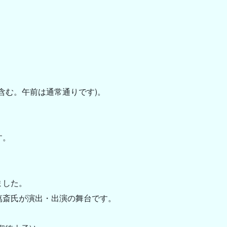
電話含む。午前は通常通りです)。
、
す。
ました。
萬斎氏が演出・出演の舞台です。